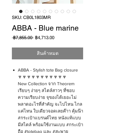
SKU: CB0L1803MR
ABBA - Blue marine
ราคา
ราคา
 ฿7,855.00 
฿4,713.00
ปกติ
ขาย
ลด
สินค้าหมด
ABBA - Stylish tote Bag closure
🔽🔽🔽🔽🔽🔽🔽🔽🔽🔽🔽
New Collection จาก Theorem
เรียบๆ ง่ายๆ สไตล์สาวๆ ที่ชอบ
ความเรียบง่าย จุของได้เยอะไม่
พลาดอะไรที่สำคัญ จะไปไหน ไกล
แค่ไหน ใบเดียวจอดเลยค๊าา คุ้มน๊า
#กระเป๋าแบรนด์ไทย หนังแท้แบบ
มีสไตล์ พร้อมใช้งานแบบ #กระเป๋า
ถือ #totebag และ #สะพาย