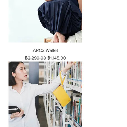
ARC2 Wallet
ราคาปกติ
ราคาขายลด
฿2,290.00
฿1,145.00