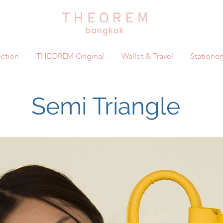
ction
THEOREM Original
Wallet & Travel
Stationer
Semi Triangle