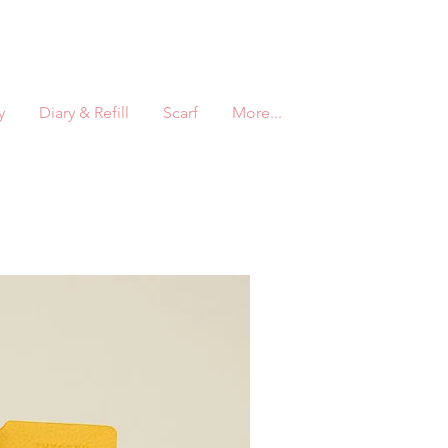
y
Diary & Refill
Scarf
More...