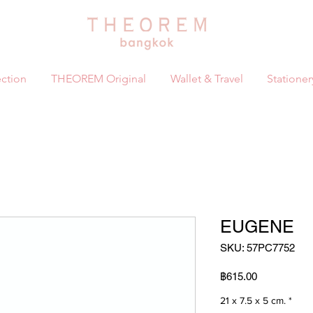
ction
THEOREM Original
Wallet & Travel
Stationer
EUGENE
SKU: 57PC7752
ราคา
฿615.00
21 x 7.5 x 5 cm.
*