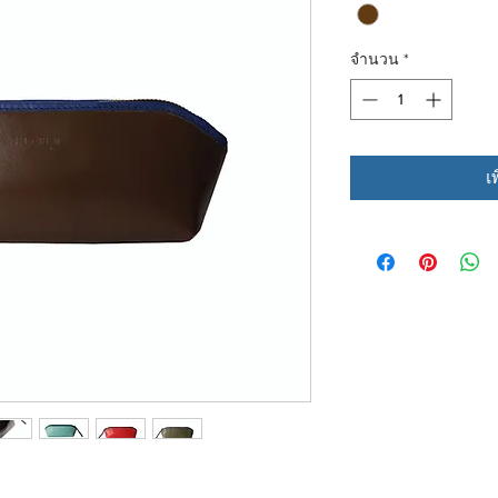
จำนวน
*
เ