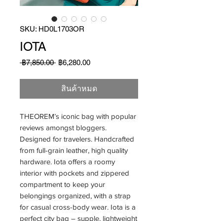
SKU: HD0L1703OR
IOTA
ราคา
ราคา
 ฿7,850.00 
฿6,280.00
ปกติ
ขาย
ลด
สินค้าหมด
THEOREM’s iconic bag with popular
reviews amongst bloggers.
Designed for travelers. Handcrafted
from full-grain leather, high quality
hardware. Iota offers a roomy
interior with pockets and zippered
compartment to keep your
belongings organized, with a strap
for casual cross-body wear. Iota is a
perfect city bag – supple, lightweight