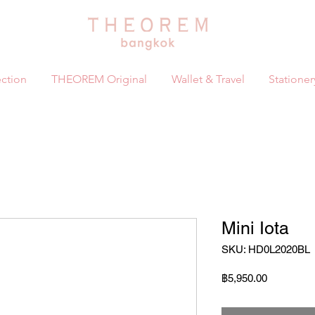
ction
THEOREM Original
Wallet & Travel
Stationer
Mini Iota
SKU: HD0L2020BL
ราคา
฿5,950.00