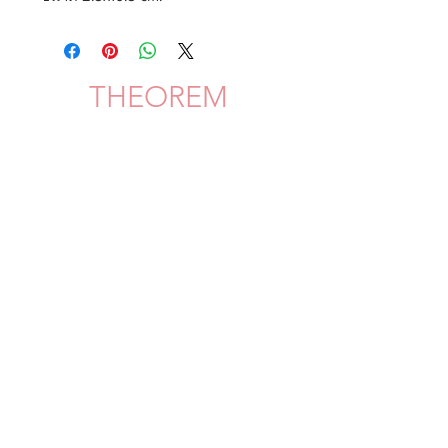
THEOREM
Shipping & Delivery
Privacy Policy
Return & Refund
JOIN US!