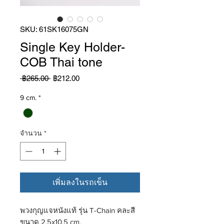
SKU: 61SK16075GN
Single Key Holder-
COB Thai tone
ราคา
ราคา
 ฿265.00 
฿212.00
ปกติ
ขาย
ลด
9 cm.
*
จำนวน
*
เพิ่มลงในรถเข็น
พวงกุญแจหนังแท้ รุ่น T-Chain คละสี
ขนาด 2.5x10.5 cm.