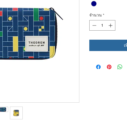
จำนวน
*
เ