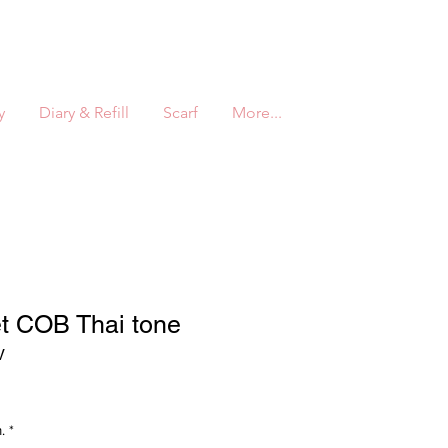
y
Diary & Refill
Scarf
More...
et COB Thai tone
V
ราคา
ขาย
.
ลด
*