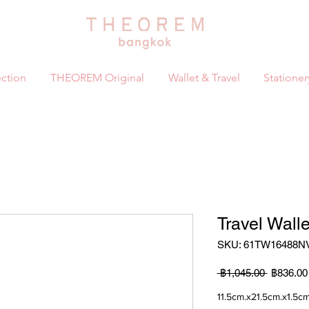
ction
THEOREM Original
Wallet & Travel
Stationer
Travel Wall
SKU: 61TW16488N
ราคา
 ฿1,045.00 
฿836.00
ปกติ
11.5cm.x21.5cm.x1.5cm